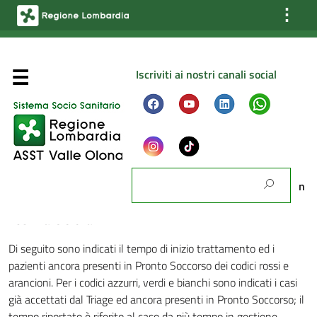
⋮
Iscriviti ai nostri canali social
Ultima modifica: 09 Settembre 2025
Chi Siamo
I dati pubblicati in questa pagina permettono di conoscere in
tempo reale i tempi d’attesa nei vari Pronto Soccorso dell’
Configurazione dell’ Azienda
ASST Valle Olona.
Gli Organi dell’ Azienda
Di seguito sono indicati il tempo di inizio trattamento ed i
pazienti ancora presenti in Pronto Soccorso dei codici rossi e
La Direzione Strategica aziendale
arancioni. Per i codici azzurri, verdi e bianchi sono indicati i casi
Gli Organismi aziendali
già accettati dal Triage ed ancora presenti in Pronto Soccorso; il
tempo riportato è riferito al caso da più tempo in gestione.