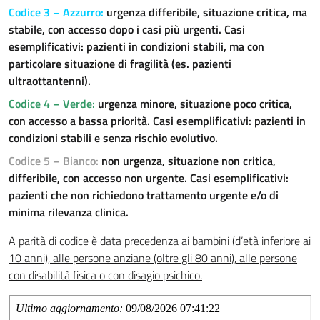
Codice 3 – Azzurro
:
urgenza differibile, situazione critica, ma
stabile, con accesso dopo i casi più urgenti. Casi
esemplificativi: pazienti in condizioni stabili, ma con
particolare situazione di fragilità (es. pazienti
Staff della Direzione Generale
ultraottantenni).
Codice 4 – Verde
:
urgenza minore, situazione poco critica,
Staff della Direzione Sanitaria
con accesso a bassa priorità. Casi esemplificativi: pazienti in
Staff della Direzione Sociosanitaria
condizioni stabili e senza rischio evolutivo.
Codice 5 – Bianco
:
non urgenza, situazione non critica,
Dipartimento Amministrativo
differibile, con accesso non urgente. Casi esemplificativi:
pazienti che non richiedono trattamento urgente e/o di
minima rilevanza clinica.
A parità di codice è data precedenza ai bambini (d’età inferiore ai
10 anni), alle persone anziane (oltre gli 80 anni), alle persone
con disabilità fisica o con disagio psichico.