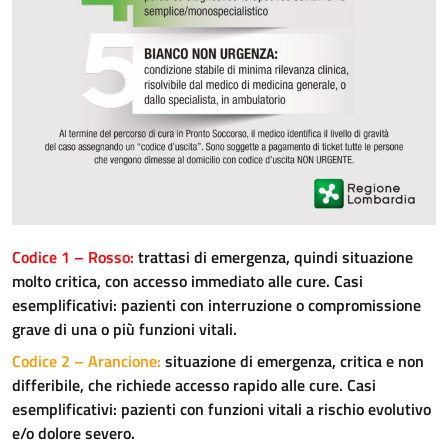
I Servizi di Salute Mentale e delle Dipendenze
Il Dipartimento di Salute Mentale e delle Dipendenze
Le Sedi Territoriali
I Servizi
I Servizi Sanitari e Sociosanitari Territoriali
Codice 1 – Rosso
:
trattasi di emergenza, quindi situazione
I Distretti
molto critica, con accesso immediato alle cure. Casi
esemplificativi: pazienti con interruzione o compromissione
Le Sedi Territoriali
grave di una o più funzioni vitali.
I Servizi
Codice 2 – Arancione
:
situazione di emergenza, critica e non
differibile, che richiede accesso rapido alle cure. Casi
esemplificativi: pazienti con funzioni vitali a rischio evolutivo
Hospice e Cure Palliative
e/o dolore severo.