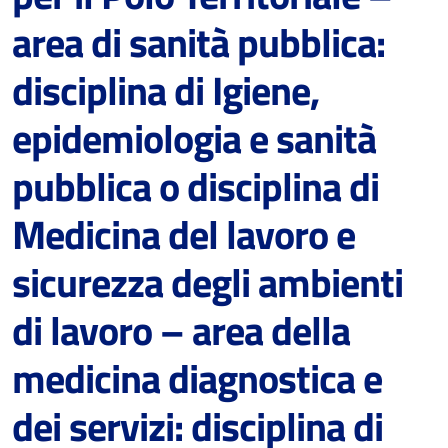
L’organizzazione dipartimentale
area di sanità pubblica:
Le Strutture Organizzative
disciplina di Igiene,
Gli Organismi di rappresentanza territoriale
epidemiologia e sanità
Organigrammi
pubblica o disciplina di
Carta dei Servizi
Medicina del lavoro e
sicurezza degli ambienti
di lavoro – area della
Reparti e Servizi ospedalieri
Gli Ospedali
medicina diagnostica e
dei servizi: disciplina di