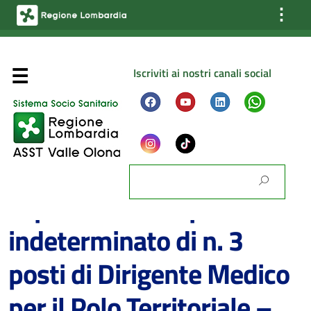
⋮
Iscriviti ai nostri canali social
15/05/2023
Concorso pubblico per la
Chi Siamo
copertura a tempo
Configurazione dell’ Azienda
indeterminato di n. 3
Gli Organi dell’ Azienda
La Direzione Strategica aziendale
posti di Dirigente Medico
Gli Organismi aziendali
per il Polo Territoriale –