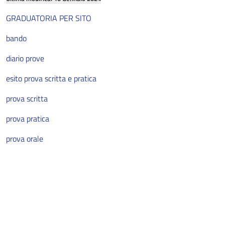
GRADUATORIA PER SITO
bando
Staff della Direzione Generale
diario prove
Staff della Direzione Sanitaria
esito prova scritta e pratica
Staff della Direzione Sociosanitaria
prova scritta
Dipartimento Amministrativo
prova pratica
prova orale