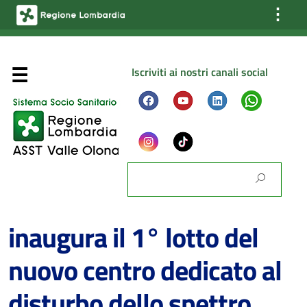
⋮
Iscriviti ai nostri canali social
02/02/2023
Progetto TerraLUNA –
Chi Siamo
Venerdì 3 febbraio si
Configurazione dell’ Azienda
inaugura il 1° lotto del
Gli Organi dell’ Azienda
La Direzione Strategica aziendale
nuovo centro dedicato al
Gli Organismi aziendali
disturbo dello spettro