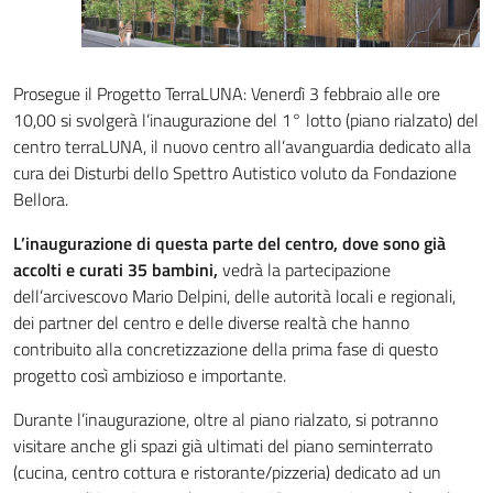
I Servizi di Salute Mentale e delle Dipendenze
Il Dipartimento di Salute Mentale e delle Dipendenze
Prosegue il Progetto TerraLUNA: Venerdì 3 febbraio alle ore
10,00 si svolgerà l’inaugurazione del 1° lotto (piano rialzato) del
Le Sedi Territoriali
centro terraLUNA, il nuovo centro all’avanguardia dedicato alla
cura dei Disturbi dello Spettro Autistico voluto da Fondazione
I Servizi
Bellora.
L’inaugurazione di questa parte del centro, dove sono già
I Servizi Sanitari e Sociosanitari Territoriali
accolti e curati 35 bambini,
vedrà la partecipazione
dell’arcivescovo Mario Delpini, delle autorità locali e regionali,
I Distretti
dei partner del centro e delle diverse realtà che hanno
contribuito alla concretizzazione della prima fase di questo
Le Sedi Territoriali
progetto così ambizioso e importante.
I Servizi
Durante l’inaugurazione, oltre al piano rialzato, si potranno
visitare anche gli spazi già ultimati del piano seminterrato
Hospice e Cure Palliative
(cucina, centro cottura e ristorante/pizzeria) dedicato ad un