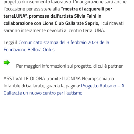
progetto di inserimento lavorativo. L’inaugurazione sarà anche
l’occasione per assistere alla
“mostra di acquerelli per
terraLUNA”, promossa dall’artista Silvia Faini in
collaborazione con Lions Club Gallarate Seprio,
i cui ricavati
saranno interamente devoluti al centro terraLUNA.
Staff della Direzione Generale
Leggi il
Comunicato stampa del 3 febbraio 2023 della
Staff della Direzione Sanitaria
Fondazione Bellora Onlus
Staff della Direzione Sociosanitaria
Per maggiori informazioni sul progetto, di cui è partner
Dipartimento Amministrativo
ASST VALLE OLONA tramite l’UONPIA Neuropsichiatria
Infantile di Gallarate, guarda la pagina:
Progetto Autismo – A
Gallarate un nuovo centro per l’autismo