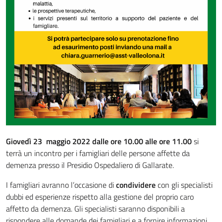
I Servizi di Salute Mentale e delle Dipendenze
Il Dipartimento di Salute Mentale e delle Dipendenze
Le Sedi Territoriali
I Servizi
I Servizi Sanitari e Sociosanitari Territoriali
I Distretti
Giovedì 23 maggio 2022 dalle ore 10.00 alle ore 11.00
si
terrà un incontro per i famigliari delle persone affette da
Le Sedi Territoriali
demenza presso il Presidio Ospedaliero di Gallarate.
I Servizi
I famigliari avranno l’occasione di
condividere
con gli specialisti
dubbi ed esperienze rispetto alla gestione del proprio caro
affetto da demenza. Gli specialisti saranno disponibili a
Hospice e Cure Palliative
rispondere alle domande dei famigliari e a fornire informazioni