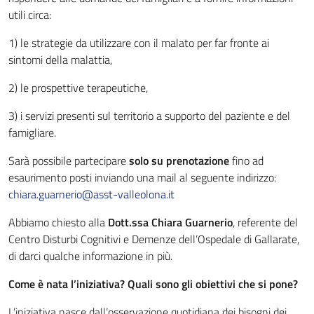
utili circa:
1) le strategie da utilizzare con il malato per far fronte ai
sintomi della malattia,
Staff della Direzione Generale
2) le prospettive terapeutiche,
Staff della Direzione Sanitaria
3) i servizi presenti sul territorio a supporto del paziente e del
famigliare.
Staff della Direzione Sociosanitaria
Sarà possibile partecipare
solo su prenotazione
fino ad
Dipartimento Amministrativo
esaurimento posti inviando una mail al seguente indirizzo:
chiara.guarnerio@asst-valleolona.it
Abbiamo chiesto alla
Dott.ssa Chiara Guarnerio
, referente del
Centro Disturbi Cognitivi e Demenze dell’Ospedale di Gallarate,
di darci qualche informazione in più.
Come è nata l’iniziativa? Quali sono gli obiettivi che si pone?
L’iniziativa nasce dall’osservazione quotidiana dei bisogni dei