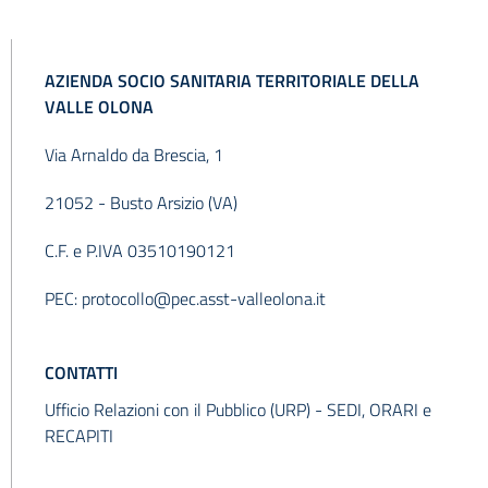
AZIENDA SOCIO SANITARIA TERRITORIALE DELLA
VALLE OLONA
Staff della Direzione Generale
Via Arnaldo da Brescia, 1
Staff della Direzione Sanitaria
21052 - Busto Arsizio (VA)
Staff della Direzione Sociosanitaria
C.F. e P.IVA 03510190121
Dipartimento Amministrativo
PEC:
protocollo@pec.asst-valleolona.it
CONTATTI
Ufficio Relazioni con il Pubblico (URP) -
SEDI, ORARI e
RECAPITI