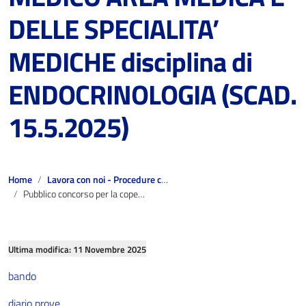
L’organizzazione dipartimentale
DELLE SPECIALITA’
Le Strutture Organizzative
MEDICHE disciplina di
Gli Organismi di rappresentanza territoriale
ENDOCRINOLOGIA (SCAD.
Organigrammi
15.5.2025)
Carta dei Servizi
Home
Lavora con noi - Procedure concluse
Pubblico concorso per la copertura a tempo indeterminato di n. 1 posto di DIRIGENTE MEDICO AREA MEDICA E DELLE SPECIALITA’ MEDICHE disciplina di ENDOCRINOLOGIA (SCAD. 15.5.2025)
Reparti e Servizi ospedalieri
Gli Ospedali
Ultima modifica: 11 Novembre 2025
bando
diario prove