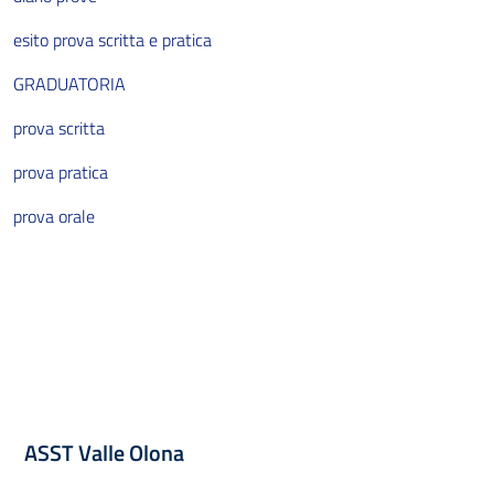
esito prova scritta e pratica
I Servizi di Salute Mentale e delle Dipendenze
GRADUATORIA
Il Dipartimento di Salute Mentale e delle Dipendenze
prova scritta
Le Sedi Territoriali
prova pratica
I Servizi
prova orale
I Servizi Sanitari e Sociosanitari Territoriali
I Distretti
Le Sedi Territoriali
I Servizi
ASST Valle Olona
Hospice e Cure Palliative